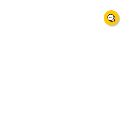
support@mingtakfn.com
香港尖沙咀廣東道5號海港城海洋中心822室
關於我們
交易產品與服務