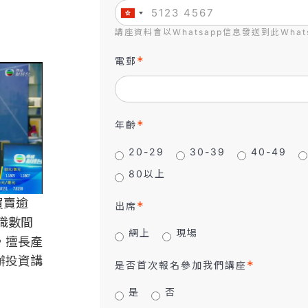
講座資料會以Whatsapp信息發送到此Whats
電郵
年齡
20-29
30-39
40-49
80以上
買賣逾
出席
職數間
網上
現場
，擅長產
辦投資講
是否首次報名參加我們講座
是
否