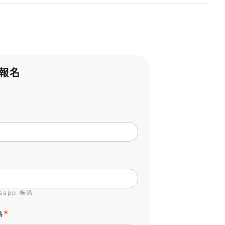
報名
app 帳碼
碼