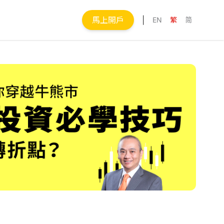
馬上開戶
|
EN
繁
简