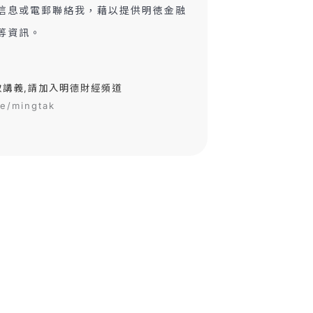
信息或電郵聯絡我，藉以提供明徳金融
等資訊。
取講義,請加入明德財經頻道
me/mingtak