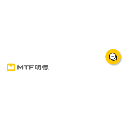
support@mingtakfn.com
香港尖沙咀广东道5号海港城海洋中心822室
關於我們
交易产品与服务