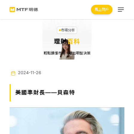
馬上開戶
市場分析
理財
百科
輕鬆讀懂市場，做出明智決策
2024-11-26
美國準財長——貝森特
Previous
Next