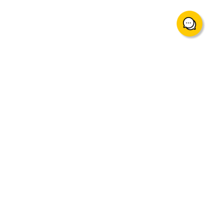
support@mingtakfn.com
香港尖沙咀廣東道5號海港城海洋中心822室