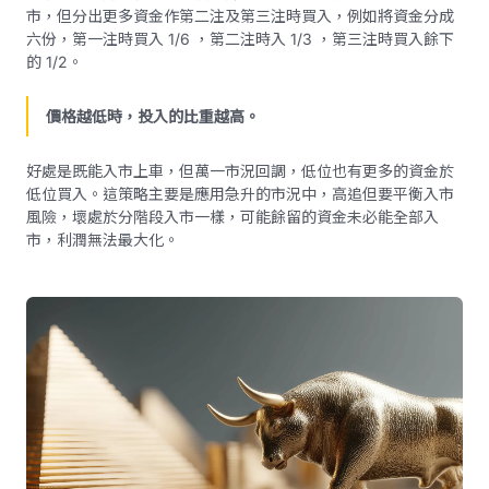
市，但分出更多資金作第二注及第三注時買入，例如將資金分成
六份，第一注時買入 1/6 ，第二注時入 1/3 ，第三注時買入餘下
的 1/2。
價格越低時，投入的比重越高。
好處是既能入市上車，但萬一市況回調，低位也有更多的資金於
低位買入。這策略主要是應用急升的市況中，高追但要平衡入市
風險，壞處於分階段入市一樣，可能餘留的資金未必能全部入
市，利潤無法最大化。