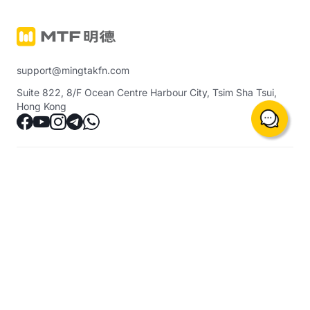
support@mingtakfn.com
Suite 822, 8/F Ocean Centre Harbour City, Tsim Sha Tsui,
Hong Kong
About Us
Trading Instruments & Services
Notice
Precious Metals Margin Trading
(including crude oil, indices, etc.)
Contact Us
Ming Tak Physical Gold
Help Center
Ming Tak GOLD GOAL PLAN
Trading Platform
Analysis