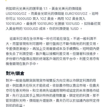
例如歐元兌美元的匯率是 1:1 ，黃金兌美元的價錢是
USD1000/OZ ，而黃金兌歐元的價錢是 EURO1001/OZ ，這時
你可以 1000USD 買入 1OZ 黃金，再用 1OZ 黃金買入
1001EURO ，最後將 1001EURO 兌匯做 1001USD ，扣除最初買
入黃金時的 1000USD 成本，你的利潤便是 1USD 。
這套利交易在全世界每一秒也可能在發生，不過一般利潤不
大，而當發現有利可圖時，銀行盤房已不斷作兩地的利差交易，
令差價逐漸縮少，再加上交易需要成本及手續費私，短時間內便
會失去了利潤空間，散戶難以接觸利差交易。但隨著科技進步，
步份銀行內盤價出現於終端客戶端的交易平台中，利差交易亦有
機會顯現在散戶手中。
對沖/鎖倉
對沖一般是指期貨與現貨市場雙反方向交易以作鎖定利潤的用
途，例如農夫在秋天才能收成，收割農作物以賣出市場，但農夫
亦可在春天時份，和交易商先協議用現時或協定的未來價格作結
算，先行沽出其手上預計所持的產物數量，鎖定他的利潤，那不
管到達秋天時，價錢是升還是跌，農夫仍可以於協議內容所定得
到他的收益。